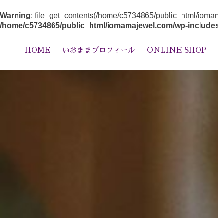
Warning
: file_get_contents(/home/c5734865/public_html/ioma
/home/c5734865/public_html/iomamajewel.com/wp-includes
HOME
いおままプロフィール
ONLINE SHOP