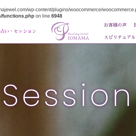
majewel.com/wp-content/plugins/woocommerce/woocommerce.php): 
/functions.php
on line
6948
お客様の声
占い・セッション
スピリチュアル
Session