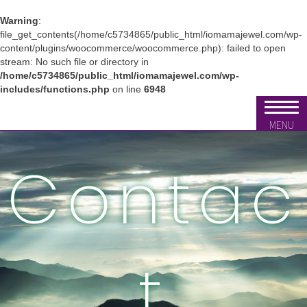
Warning
:
file_get_contents(/home/c5734865/public_html/iomamajewel.com/wp-
content/plugins/woocommerce/woocommerce.php): failed to open
stream: No such file or directory in
/home/c5734865/public_html/iomamajewel.com/wp-
includes/functions.php
on line
6948
MENU
Contac
t