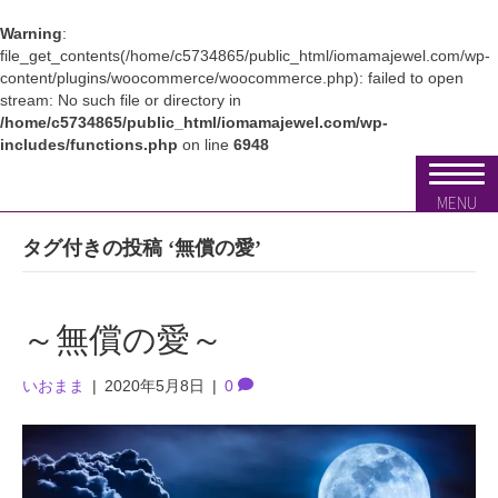
Warning
:
file_get_contents(/home/c5734865/public_html/iomamajewel.com/wp-
content/plugins/woocommerce/woocommerce.php): failed to open
stream: No such file or directory in
/home/c5734865/public_html/iomamajewel.com/wp-
includes/functions.php
on line
6948
MENU
タグ付きの投稿 ‘無償の愛’
～無償の愛～
いおまま
|
2020年5月8日
|
0