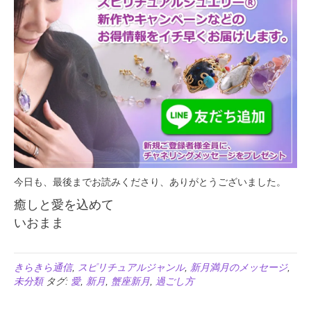
今日も、最後までお読みくださり、ありがとうございました。
癒しと愛を込めて
いおまま
きらきら通信
,
スピリチュアルジャンル
,
新月満月のメッセージ
,
未分類
タグ:
愛
,
新月
,
蟹座新月
,
過ごし方