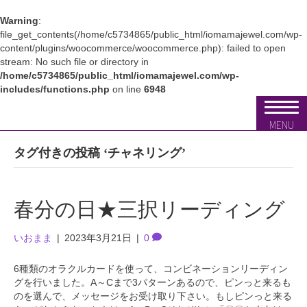
Warning
:
file_get_contents(/home/c5734865/public_html/iomamajewel.com/wp-
content/plugins/woocommerce/woocommerce.php): failed to open
stream: No such file or directory in
/home/c5734865/public_html/iomamajewel.com/wp-
includes/functions.php
on line
6948
MENU
タグ付きの投稿 ‘チャネリング’
春分の日★三択リーディング
いおまま
|
2023年3月21日
|
0
6種類のオラクルカードを使って、コンビネーションリーディン
グを行いました。A～Cまで3パターンあるので、ピンっと来るも
のを選んで、メッセージをお受け取り下さい。もしピンっと来る