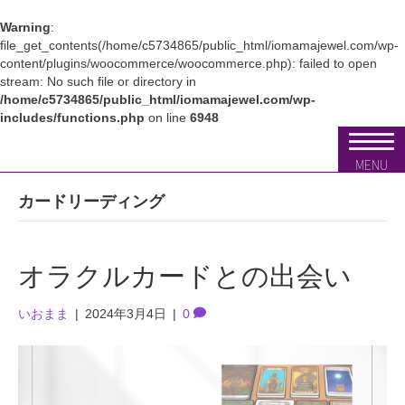
Warning
:
file_get_contents(/home/c5734865/public_html/iomamajewel.com/wp-
content/plugins/woocommerce/woocommerce.php): failed to open
stream: No such file or directory in
/home/c5734865/public_html/iomamajewel.com/wp-
includes/functions.php
on line
6948
MENU
カードリーディング
オラクルカードとの出会い
いおまま
|
2024年3月4日
|
0