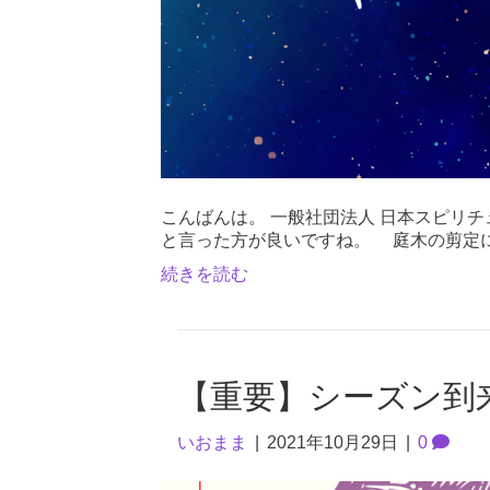
こんばんは。 一般社団法人 日本スピリ
と言った方が良いですね。 庭木の剪定
続きを読む
【重要】シーズン到来
いおまま
|
2021年10月29日
|
0